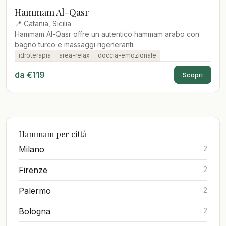
Hammam Al-Qasr
📍 Catania, Sicilia
Hammam Al-Qasr offre un autentico hammam arabo con
bagno turco e massaggi rigeneranti.
idroterapia
area-relax
doccia-emozionale
da €119
Scopri
Hammam per città
Milano
2
Firenze
2
Palermo
2
Bologna
2