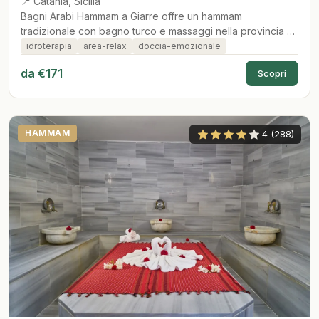
📍 Catania, Sicilia
Bagni Arabi Hammam a Giarre offre un hammam
tradizionale con bagno turco e massaggi nella provincia di
Catania.
idroterapia
area-relax
doccia-emozionale
da €171
Scopri
HAMMAM
4 (288)