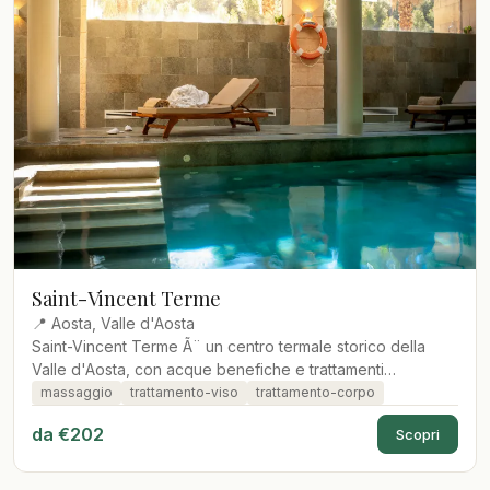
Saint-Vincent Terme
📍 Aosta, Valle d'Aosta
Saint-Vincent Terme Ã¨ un centro termale storico della
Valle d'Aosta, con acque benefiche e trattamenti
rigeneranti.
massaggio
trattamento-viso
trattamento-corpo
da €202
Scopri