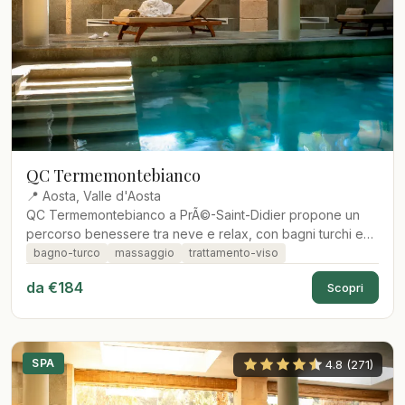
QC Termemontebianco
📍 Aosta, Valle d'Aosta
QC Termemontebianco a PrÃ©-Saint-Didier propone un
percorso benessere tra neve e relax, con bagni turchi e
idromassaggio.
bagno-turco
massaggio
trattamento-viso
da €184
Scopri
SPA
4.8 (271)