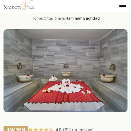
Home
Città
Rimini
Hammam Baghdad
HAMMAM
4.8 (193 recensioni)