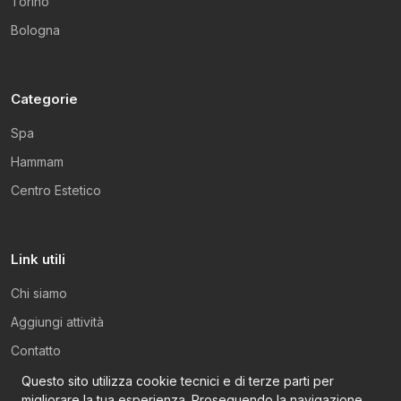
Torino
Bologna
Categorie
Spa
Hammam
Centro Estetico
Link utili
Chi siamo
Aggiungi attività
Contatto
Privacy Policy
Questo sito utilizza cookie tecnici e di terze parti per
migliorare la tua esperienza. Proseguendo la navigazione