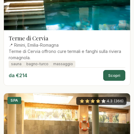
Terme di Cervia
📍 Rimini, Emilia-Romagna
Terme di Cervia offrono cure termali e fanghi sulla riviera
romagnola.
sauna
bagno-turco
massaggio
da €214
Scopri
SPA
4.3 (366)