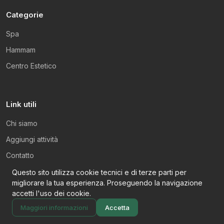
Categorie
Spa
Hammam
Centro Estetico
Link utili
Chi siamo
Aggiungi attività
Contatto
Privacy Policy
Questo sito utilizza cookie tecnici e di terze parti per
migliorare la tua esperienza. Proseguendo la navigazione
Cookie Policy
accetti l'uso dei cookie.
Maggiori informazioni
Accetta
© 2026 BenessereVitale.it — Tutti i diritti riservati.